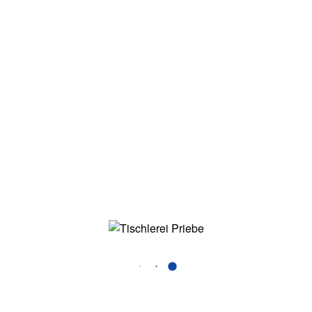
Die Tischlerei Priebe, ansäßig im beschaulichen
Gewerbegebiet Hamburg Hamm Süd, steht für
jahrzehntelange Erfahrung in der Fertigung hochwertiger
Schreinerarbeiten, Möbel, Küchen, Holz-, Alu und
Kunststofffenster und –türen und ist zudem für seinen
ausgezeichneten Service bekannt.
SO FINDEN SIE UNS