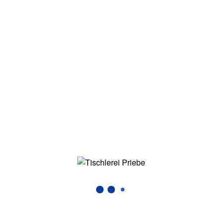
Die Tischlerei Priebe, ansäßig im beschaulichen
Gewerbegebiet Hamburg Hamm Süd, steht für
jahrzehntelange Erfahrung in der Fertigung hochwertiger
Schreinerarbeiten, Möbel, Küchen, Holz-, Alu und
Kunststofffenster und –türen und ist zudem für seinen
ausgezeichneten Service bekannt.
SO FINDEN SIE UNS