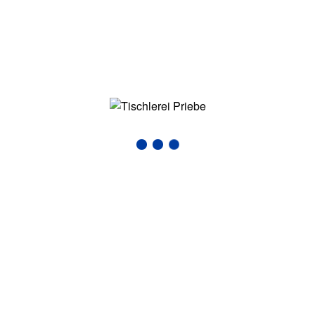
Fenster 5
FENSTER
Die Tischlerei Priebe, ansäßig im beschaulichen
Gewerbegebiet Hamburg Hamm Süd, steht für jahrzehntelange
Erfahrung in der Fertigung hochwertiger Schreinerarbeiten,
Möbel, Küchen, Holz-, Alu und Kunststofffenster und –türen
und ist zudem für seinen ausgezeichneten Service bekannt.