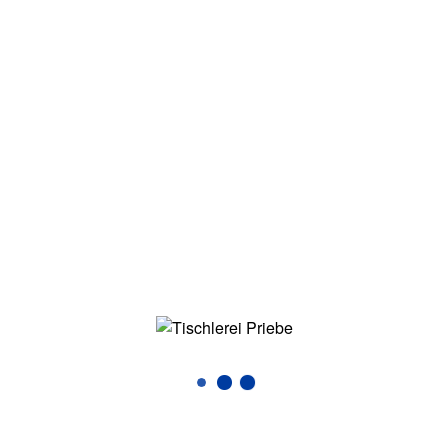
Die Tischlerei Priebe, ansäßig im beschaulichen
Gewerbegebiet Hamburg Hamm Süd, steht für
jahrzehntelange Erfahrung in der Fertigung hochwertiger
Schreinerarbeiten, Möbel, Küchen, Holz-, Alu und
Kunststofffenster und –türen und ist zudem für seinen
ausgezeichneten Service bekannt.
SO FINDEN SIE UNS